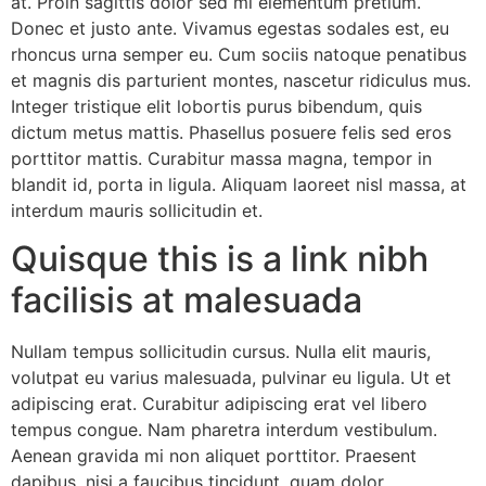
at. Proin sagittis dolor sed mi elementum pretium.
Donec et justo ante. Vivamus egestas sodales est, eu
rhoncus urna semper eu. Cum sociis natoque penatibus
et magnis dis parturient montes, nascetur ridiculus mus.
Integer tristique elit lobortis purus bibendum, quis
dictum metus mattis. Phasellus posuere felis sed eros
porttitor mattis. Curabitur massa magna, tempor in
blandit id, porta in ligula. Aliquam laoreet nisl massa, at
interdum mauris sollicitudin et.
Quisque this is a link nibh
facilisis at malesuada
Nullam tempus sollicitudin cursus. Nulla elit mauris,
volutpat eu varius malesuada, pulvinar eu ligula. Ut et
adipiscing erat. Curabitur adipiscing erat vel libero
tempus congue. Nam pharetra interdum vestibulum.
Aenean gravida mi non aliquet porttitor. Praesent
dapibus, nisi a faucibus tincidunt, quam dolor